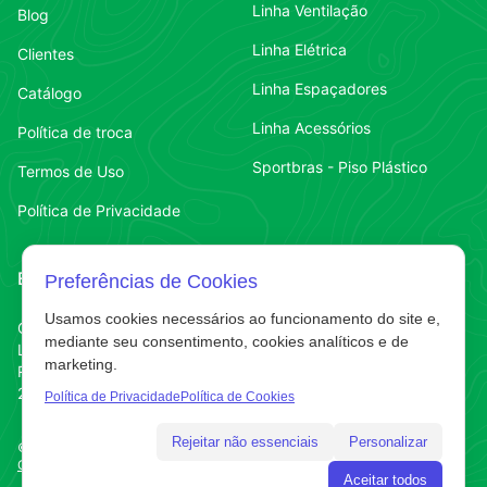
Linha Ventilação
Blog
Linha Elétrica
Clientes
Linha Espaçadores
Catálogo
Linha Acessórios
Política de troca
Sportbras - Piso Plástico
Termos de Uso
Política de Privacidade
Endereço
Contato
Preferências de Cookies
Usamos cookies necessários ao funcionamento do site e,
Contato
Chapecó-SC
(49) 3323-7484
mediante seu consentimento, cookies analíticos e de
Líder
marketing.
Contato
(49) 3323-7484
R. Abelardo Luz
220 E
Política de Privacidade
Política de Cookies
Rejeitar não essenciais
Personalizar
©
2025
. AC&A do Brasil. Todos os direitos reservados.
Gerenciar cookies
· Desenvolvido por
Dubinfo Tecnologia
Aceitar todos