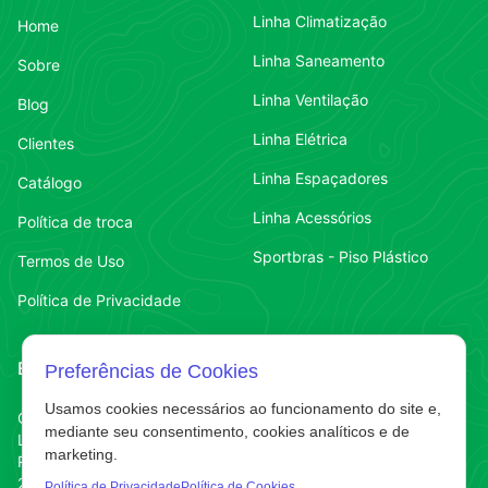
Linha Climatização
Home
Linha Saneamento
Sobre
Linha Ventilação
Blog
Linha Elétrica
Clientes
Linha Espaçadores
Catálogo
Linha Acessórios
Política de troca
Sportbras - Piso Plástico
Termos de Uso
Política de Privacidade
Endereço
Contato
Preferências de Cookies
Usamos cookies necessários ao funcionamento do site e,
Contato
Chapecó-SC
(49) 3323-7484
mediante seu consentimento, cookies analíticos e de
Líder
marketing.
Contato
(49) 3323-7484
R. Abelardo Luz
220 E
Política de Privacidade
Política de Cookies