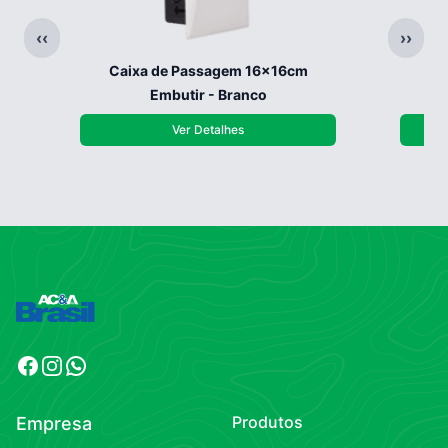
‹‹
››
Caixa de Passagem 16x16cm
Ca
Embutir - Branco
Ver Detalhes
Facebook
Instagram
WhatsApp
Produtos
Empresa