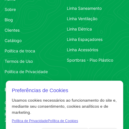
Linha Saneamento
Sobre
Linha Ventilação
Blog
Linha Elétrica
Clientes
Linha Espaçadores
Catálogo
Linha Acessórios
Política de troca
Sportbras - Piso Plástico
Termos de Uso
Política de Privacidade
Endereço
Contato
Preferências de Cookies
Usamos cookies necessários ao funcionamento do site e,
Contato
Chapecó-SC
(49) 3323-7484
mediante seu consentimento, cookies analíticos e de
Líder
marketing.
Contato
(49) 3323-7484
R. Abelardo Luz
220 E
Política de Privacidade
Política de Cookies