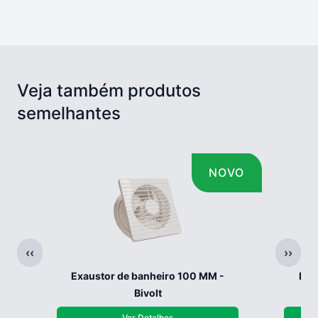
Veja também produtos
semelhantes
NOVO
‹‹
››
Exaustor de banheiro 100 MM -
Exa
Bivolt
Ver Detalhes