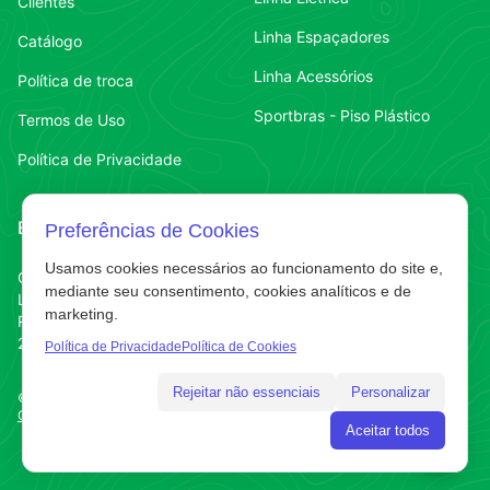
Clientes
Linha Espaçadores
Catálogo
Linha Acessórios
Política de troca
Sportbras - Piso Plástico
Termos de Uso
Política de Privacidade
Endereço
Contato
Preferências de Cookies
Usamos cookies necessários ao funcionamento do site e,
Contato
Chapecó-SC
(49) 3323-7484
mediante seu consentimento, cookies analíticos e de
Líder
marketing.
Contato
(49) 3323-7484
R. Abelardo Luz
220 E
Política de Privacidade
Política de Cookies
Rejeitar não essenciais
Personalizar
©
2025
. AC&A do Brasil. Todos os direitos reservados.
Gerenciar cookies
· Desenvolvido por
Dubinfo Tecnologia
Aceitar todos