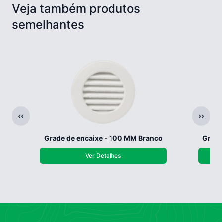
Veja também produtos
semelhantes
‹‹
››
Grade de encaixe - 100 MM Branco
Grade
Ver Detalhes