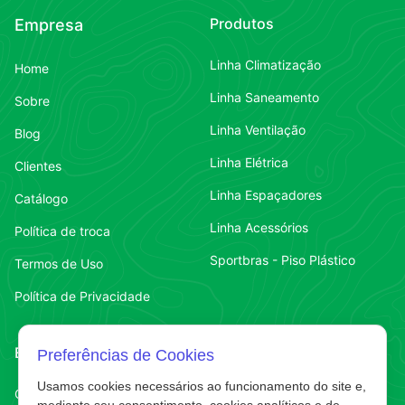
Produtos
Empresa
Linha Climatização
Home
Linha Saneamento
Sobre
Linha Ventilação
Blog
Linha Elétrica
Clientes
Linha Espaçadores
Catálogo
Linha Acessórios
Política de troca
Sportbras - Piso Plástico
Termos de Uso
Política de Privacidade
Endereço
Contato
Preferências de Cookies
Usamos cookies necessários ao funcionamento do site e,
Contato
Chapecó-SC
(49) 3323-7484