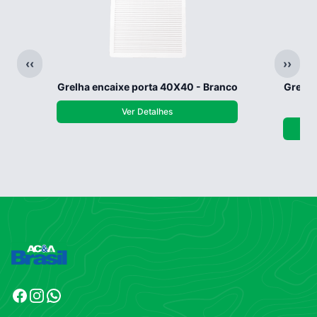
‹‹
››
Grelha encaixe porta 40X40 - Branco
Grelha
Ver Detalhes
Facebook
Instagram
WhatsApp