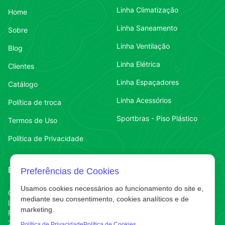
Linha Climatização
Home
Linha Saneamento
Sobre
Linha Ventilação
Blog
Linha Elétrica
Clientes
Linha Espaçadores
Catálogo
Linha Acessórios
Política de troca
Sportbras - Piso Plástico
Termos de Uso
Política de Privacidade
Endereço
Contato
Preferências de Cookies
Usamos cookies necessários ao funcionamento do site e,
Contato
Chapecó-SC
(49) 3323-7484
mediante seu consentimento, cookies analíticos e de
Líder
marketing.
Contato
(49) 3323-7484
R. Abelardo Luz
220 E
Política de Privacidade
Política de Cookies