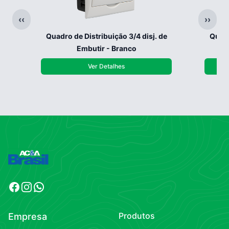
‹‹
››
Quadro de Distribuição 3/4 disj. de
Quadr
Embutir - Branco
Ver Detalhes
Facebook
Instagram
WhatsApp
Produtos
Empresa