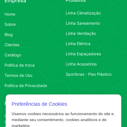
Produtos
Empresa
Linha Climatização
Home
Linha Saneamento
Sobre
Linha Ventilação
Blog
Linha Elétrica
Clientes
Linha Espaçadores
Catálogo
Linha Acessórios
Política de troca
Sportbras - Piso Plástico
Termos de Uso
Política de Privacidade
Endereço
Contato
Preferências de Cookies
Usamos cookies necessários ao funcionamento do site e,
Contato
Chapecó-SC
(49) 3323-7484
mediante seu consentimento, cookies analíticos e de
Líder
marketing.
Contato
(49) 3323-7484