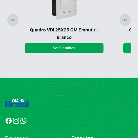
‹‹
››
Quadro VDI 25X25 CM Embutir -
Qua
Branco
Ver Detalhes
Facebook
Instagram
WhatsApp