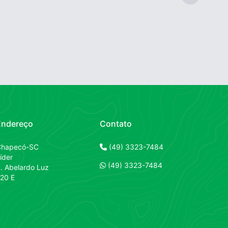
Endereço
Contato
Contato
Chapecó-SC
(49) 3323-7484
íder
Contato
(49) 3323-7484
. Abelardo Luz
20 E