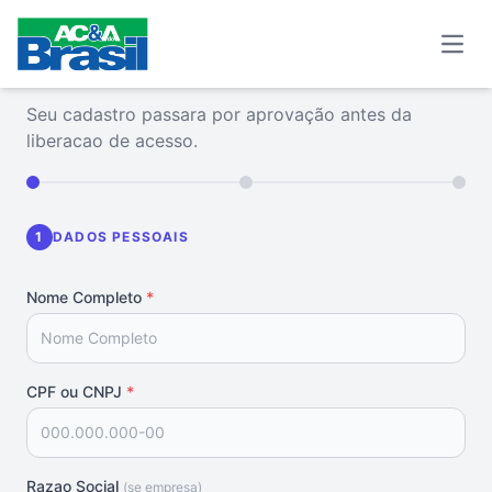
Open
Cadastro de Cliente
Seu cadastro passara por aprovação antes da
liberacao de acesso.
1
DADOS PESSOAIS
Nome Completo
*
CPF ou CNPJ
*
Razao Social
(se empresa)