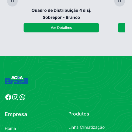
‹‹
››
Quadro de Distribuição 4 disj.
Qua
Sobrepor - Branco
Ver Detalhes
Facebook
Instagram
WhatsApp
Produtos
Empresa
Linha Climatização
Home