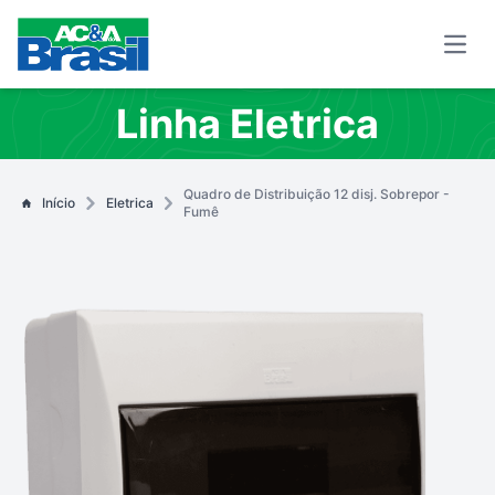
Open
Linha Eletrica
Quadro de Distribuição 12 disj. Sobrepor -
Início
Eletrica
Fumê