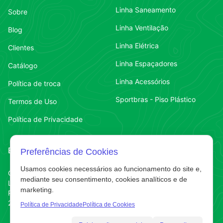
Linha Saneamento
Sobre
Linha Ventilação
Blog
Linha Elétrica
Clientes
Linha Espaçadores
Catálogo
Linha Acessórios
Política de troca
Sportbras - Piso Plástico
Termos de Uso
Política de Privacidade
Endereço
Contato
Preferências de Cookies
Usamos cookies necessários ao funcionamento do site e,
Contato
Chapecó-SC
(49) 3323-7484
mediante seu consentimento, cookies analíticos e de
Líder
marketing.
Contato
(49) 3323-7484
R. Abelardo Luz
220 E
Política de Privacidade
Política de Cookies