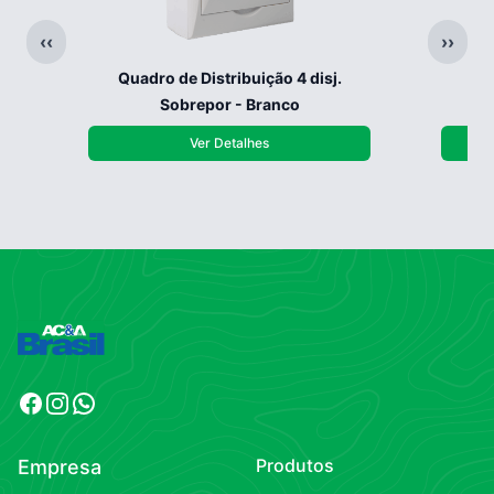
‹‹
››
Quadro de Distribuição 4 disj.
Qua
Sobrepor - Branco
Ver Detalhes
Facebook
Instagram
WhatsApp
Produtos
Empresa