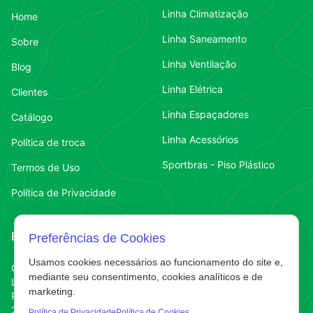
Linha Climatização
Home
Linha Saneamento
Sobre
Linha Ventilação
Blog
Linha Elétrica
Clientes
Linha Espaçadores
Catálogo
Linha Acessórios
Política de troca
Sportbras - Piso Plástico
Termos de Uso
Política de Privacidade
Endereço
Contato
Preferências de Cookies
Usamos cookies necessários ao funcionamento do site e,
Contato
Chapecó-SC
(49) 3323-7484
mediante seu consentimento, cookies analíticos e de
Líder
marketing.
Contato
(49) 3323-7484
R. Abelardo Luz
220 E
Política de Privacidade
Política de Cookies