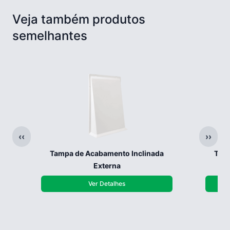
Veja também produtos
semelhantes
‹‹
››
Tampa de Acabamento Inclinada
Tamp
Externa
Ver Detalhes