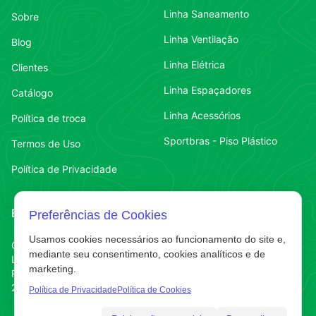
Linha Saneamento
Sobre
Linha Ventilação
Blog
Linha Elétrica
Clientes
Linha Espaçadores
Catálogo
Linha Acessórios
Política de troca
Sportbras - Piso Plástico
Termos de Uso
Política de Privacidade
Endereço
Contato
Preferências de Cookies
Usamos cookies necessários ao funcionamento do site e,
Contato
Chapecó-SC
(49) 3323-7484
mediante seu consentimento, cookies analíticos e de
Líder
marketing.
Contato
(49) 3323-7484
R. Abelardo Luz
220 E
Política de Privacidade
Política de Cookies