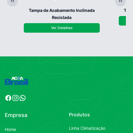
‹‹
››
Tampa de Acabamento Inclinada
Tamp
Reciclada
Ver Detalhes
Facebook
Instagram
WhatsApp
Produtos
Empresa
Linha Climatização
Home