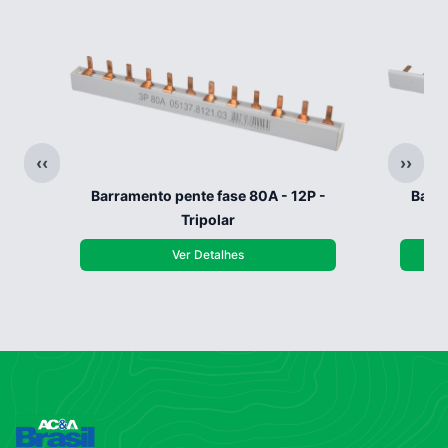
‹‹
››
Barramento pente fase 80A - 12P -
Barra
Tripolar
Ver Detalhes