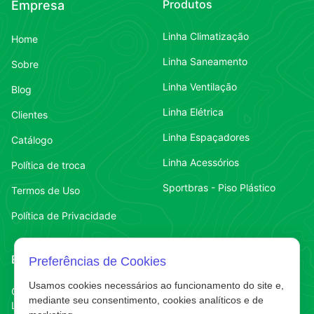
Produtos
Empresa
Linha Climatização
Home
Linha Saneamento
Sobre
Linha Ventilação
Blog
Linha Elétrica
Clientes
Linha Espaçadores
Catálogo
Linha Acessórios
Política de troca
Sportbras - Piso Plástico
Termos de Uso
Política de Privacidade
Endereço
Contato
Preferências de Cookies
Usamos cookies necessários ao funcionamento do site e,
Contato
Chapecó-SC
(49) 3323-7484
mediante seu consentimento, cookies analíticos e de
Líder