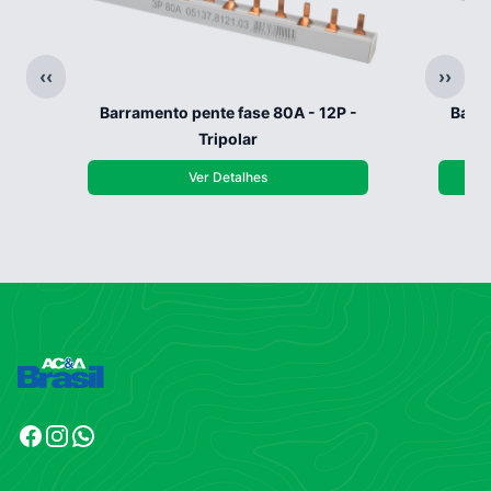
‹‹
››
Barramento pente fase 80A - 12P -
Barra
Tripolar
Ver Detalhes
Facebook
Instagram
WhatsApp