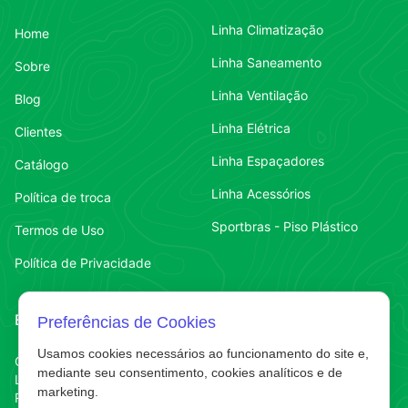
Linha Climatização
Home
Linha Saneamento
Sobre
Linha Ventilação
Blog
Linha Elétrica
Clientes
Linha Espaçadores
Catálogo
Linha Acessórios
Política de troca
Sportbras - Piso Plástico
Termos de Uso
Política de Privacidade
Endereço
Contato
Preferências de Cookies
Usamos cookies necessários ao funcionamento do site e,
Contato
Chapecó-SC
(49) 3323-7484
mediante seu consentimento, cookies analíticos e de
Líder
marketing.
Contato
(49) 3323-7484
R. Abelardo Luz