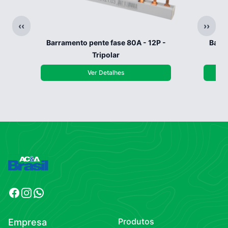
‹‹
››
Barramento pente fase 80A - 12P -
Barra
Tripolar
Ver Detalhes
Facebook
Instagram
WhatsApp
Produtos
Empresa