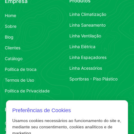
Produtos
Empresa
Linha Climatização
Home
Linha Saneamento
Sobre
Linha Ventilação
Blog
Linha Elétrica
Clientes
Linha Espaçadores
Catálogo
Linha Acessórios
Política de troca
Sportbras - Piso Plástico
Termos de Uso
Política de Privacidade
Endereço
Contato
Preferências de Cookies
Usamos cookies necessários ao funcionamento do site e,
Contato
Chapecó-SC
(49) 3323-7484
mediante seu consentimento, cookies analíticos e de
Líder
marketing.
Contato
(49) 3323-7484