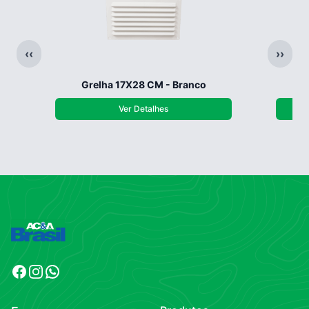
‹‹
››
Grelha 17X28 CM - Branco
G
Ver Detalhes
Facebook
Instagram
WhatsApp