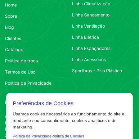
Linha Climatização
Home
Linha Saneamento
Sobre
Linha Ventilação
Blog
Linha Elétrica
Clientes
Linha Espaçadores
Catálogo
Linha Acessórios
Política de troca
Sportbras - Piso Plástico
Termos de Uso
Política de Privacidade
Endereço
Contato
Preferências de Cookies
Usamos cookies necessários ao funcionamento do site e,
Contato
Chapecó-SC
(49) 3323-7484
mediante seu consentimento, cookies analíticos e de
Líder
marketing.
Contato
(49) 3323-7484
R. Abelardo Luz
220 E
Política de Privacidade
Política de Cookies