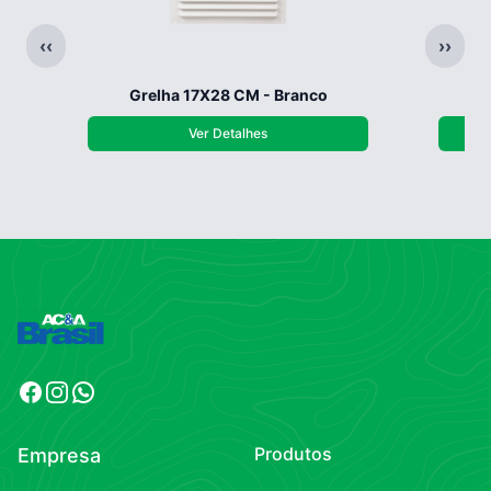
‹‹
››
Grelha 17X28 CM - Branco
G
Ver Detalhes
Facebook
Instagram
WhatsApp
Produtos
Empresa