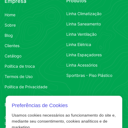
Produtos
Empresa
Linha Climatização
Home
Linha Saneamento
Sobre
Linha Ventilação
Blog
Linha Elétrica
Clientes
Linha Espaçadores
Catálogo
Linha Acessórios
Política de troca
Sportbras - Piso Plástico
Termos de Uso
Política de Privacidade
Endereço
Contato
Preferências de Cookies
Usamos cookies necessários ao funcionamento do site e,
Contato
Chapecó-SC
(49) 3323-7484
mediante seu consentimento, cookies analíticos e de
Líder
marketing.
Contato
(49) 3323-7484