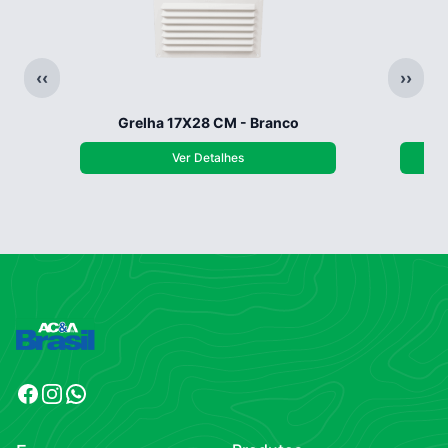
‹‹
››
Grelha 17X28 CM - Branco
G
Ver Detalhes
Facebook
Instagram
WhatsApp