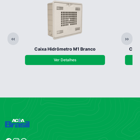
‹‹
››
Caixa Hidrômetro M1 Branco
Caix
Ver Detalhes