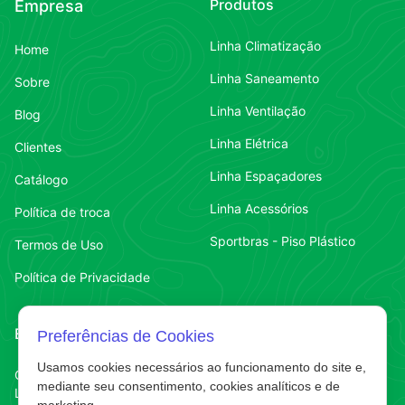
Produtos
Empresa
Linha Climatização
Home
Linha Saneamento
Sobre
Linha Ventilação
Blog
Linha Elétrica
Clientes
Linha Espaçadores
Catálogo
Linha Acessórios
Política de troca
Sportbras - Piso Plástico
Termos de Uso
Política de Privacidade
Endereço
Contato
Preferências de Cookies
Usamos cookies necessários ao funcionamento do site e,
Contato
Chapecó-SC
(49) 3323-7484
mediante seu consentimento, cookies analíticos e de
Líder