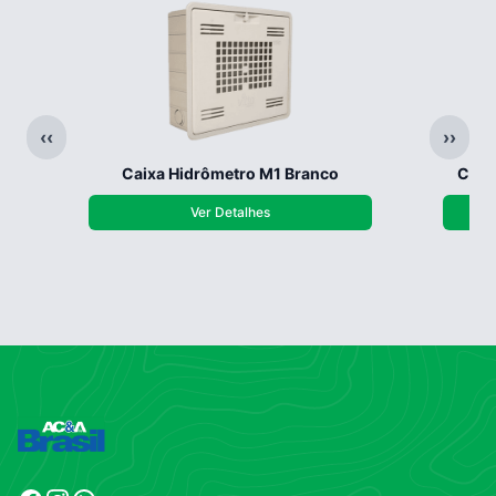
‹‹
››
Caixa Hidrômetro M1 Branco
Caix
Ver Detalhes