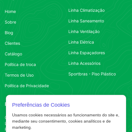
Linha Climatização
Home
Linha Saneamento
Sobre
Linha Ventilação
Blog
Linha Elétrica
Clientes
Linha Espaçadores
Catálogo
Linha Acessórios
Política de troca
Sportbras - Piso Plástico
Termos de Uso
Política de Privacidade
Endereço
Contato
Preferências de Cookies
Usamos cookies necessários ao funcionamento do site e,
Contato
Chapecó-SC
(49) 3323-7484
mediante seu consentimento, cookies analíticos e de
Líder
marketing.
Contato
(49) 3323-7484
R. Abelardo Luz