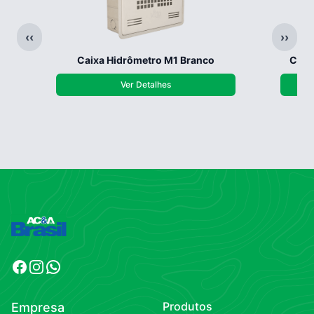
‹‹
››
Caixa Hidrômetro M1 Branco
Caix
Ver Detalhes
Facebook
Instagram
WhatsApp
Produtos
Empresa