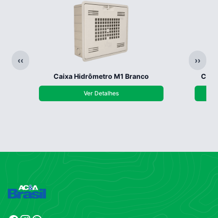
‹‹
››
Caixa Hidrômetro M1 Branco
Caix
Ver Detalhes