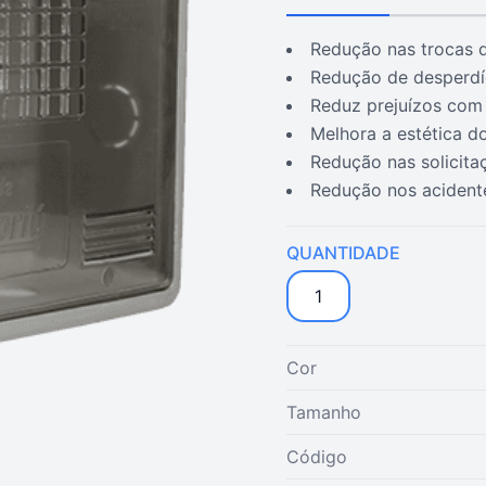
redução nas trocas
redução de desperdí
reduz prejuízos com
melhora a estética d
redução nas solicit
redução nos acident
QUANTIDADE
1
Cor
Tamanho
Código