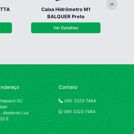
››
ITTA
Caixa Hidrômetro M1
Caixa
BALQUER Preto
Ver Detalhes
Endereço
Contato
Contato
Chapecó-SC
(49) 3323-7484
íder
Contato
(49) 3323-7484
. Abelardo Luz
20 E