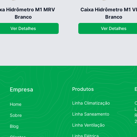
xa Hidrômetro M1 MRV
Caixa Hidrômetro M1 V
Branco
Branco
Ver Detalhes
Ver Detalhes
Produtos
Empresa
Linha Climatização
Home
L
Linha Saneamento
Sobre
R
2
Linha Ventilação
Blog
Linha Elétrica